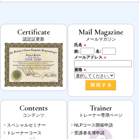
Certificate
Mail Magazine
認定証更新
メールマガジン
氏名
※
姓:
名:
メールアドレス
※
資格
※
Contents
Trainer
コンテンツ
トレーナー専用ページ
スペシャルセミナー
NLPコース開催申請
トレーナーコース
受講者名簿申請