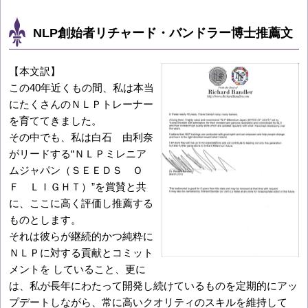
NLP創始者リチャード・バンドラー博士推薦文
【本文訳】
この40年近くもの間、私は本当
にたくさんのＮＬＰトレーナー
を育ててきました。
その中でも、私は白石 由利奈
がリードする“ＮＬＰミレニア
ムジャパン（ＳＥＥＤＳ Ｏ
Ｆ ＬＩＧＨＴ）”を賞賛と共
に、ここに高く評価し推薦する
ものとします。
それは彼らが継続的かつ純粋に
ＮＬＰに対する貢献とコミット
メントを していること、更に
は、私が長年にわたって開発し続けているものを定期的にアッ
プデートしながら、常に高いクオリティのスキルを維持して