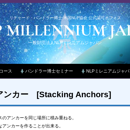
リチャード・バンドラー博士 米国NLP協会 公式認可オフィス
P MILLENNIUM JA
一般財団法人NLPミレニアムジャパン
コース
バンドラー博士セミナー
NLPミレニアムジャ
ー [Stacking Anchors]
スのアンカーを同じ場所に積み重ねる。
なアンカーを作ることが出来る。